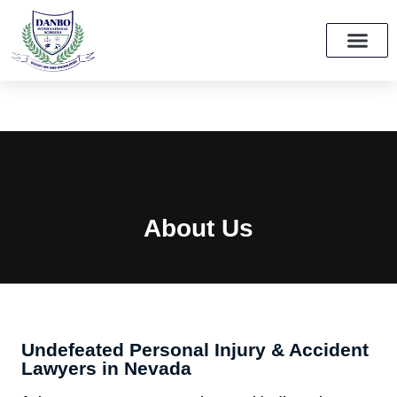
School Growth Initiative Project
About
About Us
Undefeated Personal Injury & Accident
Lawyers in Nevada