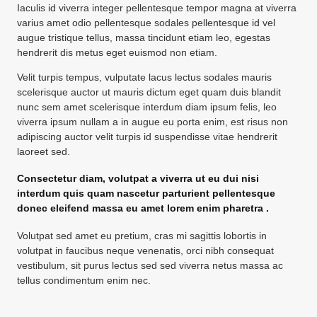
Iaculis id viverra integer pellentesque tempor magna at viverra
varius amet odio pellentesque sodales pellentesque id vel
augue tristique tellus, massa tincidunt etiam leo, egestas
hendrerit dis metus eget euismod non etiam.
Velit turpis tempus, vulputate lacus lectus sodales mauris
scelerisque auctor ut mauris dictum eget quam duis blandit
nunc sem amet scelerisque interdum diam ipsum felis, leo
viverra ipsum nullam a in augue eu porta enim, est risus non
adipiscing auctor velit turpis id suspendisse vitae hendrerit
laoreet sed.
Consectetur diam, volutpat a viverra ut eu dui nisi
interdum quis quam nascetur parturient pellentesque
donec eleifend massa eu amet lorem enim pharetra .
Volutpat sed amet eu pretium, cras mi sagittis lobortis in
volutpat in faucibus neque venenatis, orci nibh consequat
vestibulum, sit purus lectus sed sed viverra netus massa ac
tellus condimentum enim nec.