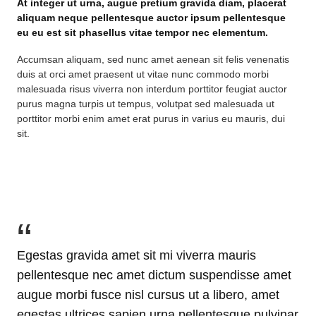
At integer ut urna, augue pretium gravida diam, placerat
aliquam neque pellentesque auctor ipsum pellentesque
eu eu est sit phasellus vitae tempor nec elementum.
Accumsan aliquam, sed nunc amet aenean sit felis venenatis
duis at orci amet praesent ut vitae nunc commodo morbi
malesuada risus viverra non interdum porttitor feugiat auctor
purus magna turpis ut tempus, volutpat sed malesuada ut
porttitor morbi enim amet erat purus in varius eu mauris, dui
sit.
“
Egestas gravida amet sit mi viverra mauris
pellentesque nec amet dictum suspendisse amet
augue morbi fusce nisl cursus ut a libero, amet
egestas ultrices sapien urna pellentesque pulvinar