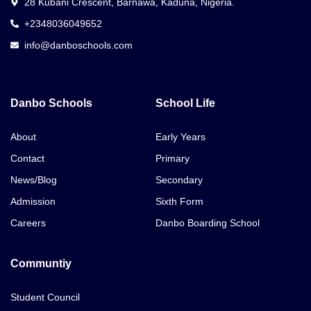
28 Kubani Crescent, Barnawa, Kaduna, Nigeria.
+2348036049652
info@danboschools.com
Danbo Schools
School Life
About
Early Years
Contact
Primary
News/Blog
Secondary
Admission
Sixth Form
Careers
Danbo Boarding School
Communtiy
Student Council